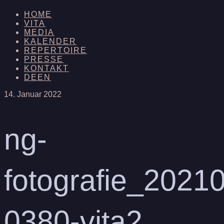
HOME
VITA
MEDIA
KALENDER
REPERTOIRE
PRESSE
KONTAKT
DE
EN
14. Januar 2022
ng-
fotografie_2021
0380-vita2