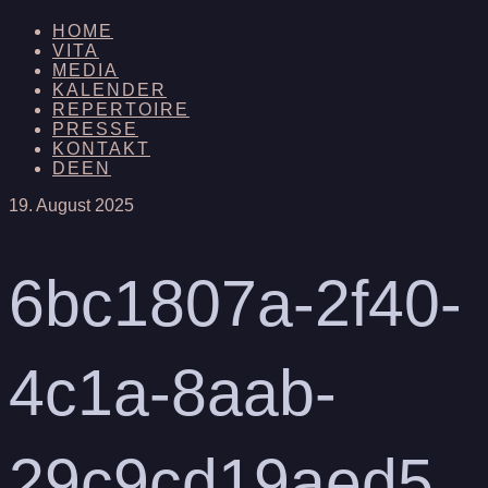
HOME
VITA
MEDIA
KALENDER
REPERTOIRE
PRESSE
KONTAKT
DE
EN
19. August 2025
6bc1807a-2f40-
4c1a-8aab-
29c9cd19aed5