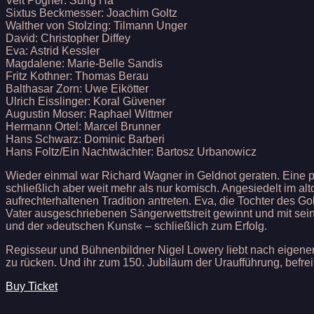
Veit Pogner: Sung Ha
Sixtus Beckmesser: Joachim Goltz
Walther von Stolzing: Tilmann Unger
David: Christopher Diffey
Eva: Astrid Kessler
Magdalene: Marie-Belle Sandis
Fritz Kothner: Thomas Berau
Balthasar Zorn: Uwe Eikötter
Ulrich Eisslinger: Koral Güvener
Augustin Moser: Raphael Wittmer
Hermann Ortel: Marcel Brunner
Hans Schwarz: Dominic Barberi
Hans Foltz/Ein Nachtwächter: Bartosz Urbanowicz
Wieder einmal war Richard Wagner in Geldnot geraten. Eine p
schließlich aber weit mehr als nur komisch. Angesiedelt im alt
aufrechterhaltenen Tradition antreten. Eva, die Tochter des G
Vater ausgeschriebenen Sängerwettstreit gewinnt und mit sein
und der »deutschen Kunst« – schließlich zum Erfolg.
Regisseur und Bühnenbildner Nigel Lowery liebt nach eigenen
zu rücken. Und ihr zum 150. Jubiläum der Uraufführung, befr
Buy Ticket