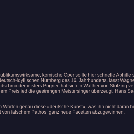
ublikumswirksame, komische Oper sollte hier schnelle Abhilfe
deutsch-idyllischen Nürnberg des 16. Jahrhunderts, lässt Wagner
oldschmiedemeisters Pogner, hat sich in Walther von Stolzing ve
em Preislied die gestrengen Meistersinger überzeugt. Hans Sach
 Worten genau diese »deutsche Kunst«, was ihn nicht daran hin
eit von falschem Pathos, ganz neue Facetten abzugewinnen.