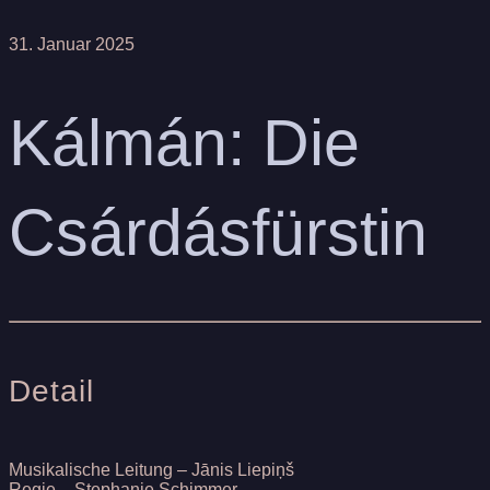
31. Januar 2025
Kálmán: Die
Csárdásfürstin
Detail
Musikalische Leitung –
Jānis Liepiņš
Regie –
Stephanie Schimmer