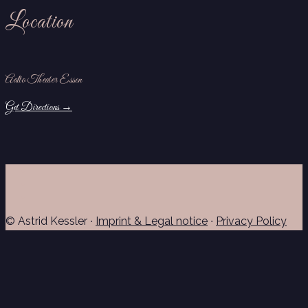
Location
Aalto Theater Essen
Get Directions →
© Astrid Kessler ∙
Imprint & Legal notice
∙
Privacy Policy